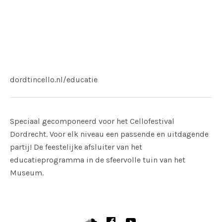
Adres
Dordrechts Museum (tuin)
Museumstraat 40
Dordrecht
Website:
dordtincello.nl/educatie
Speciaal gecomponeerd voor het Cellofestival
Dordrecht. Voor elk niveau een passende en uitdagende
partij! De feestelijke afsluiter van het
educatieprogramma in de sfeervolle tuin van het
Museum.
SOCIAL MEDIA PROFILES
Soundcloud
Facebook
YouTube