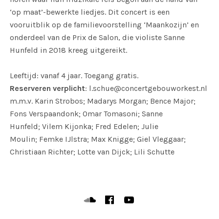
‘op maat’-bewerkte liedjes. Dit concert is een
vooruitblik op de familievoorstelling ‘Maankozijn’ en
onderdeel van de Prix de Salon, die violiste Sanne
Hunfeld in 2018 kreeg uitgereikt.
Leeftijd: vanaf 4 jaar. Toegang gratis.
Reserveren verplicht
: l.schue@concertgebouworkest.nl
m.m.v. Karin Strobos; Madarys Morgan; Bence Major;
Fons Verspaandonk; Omar Tomasoni; Sanne
Hunfeld; Vilem Kijonka; Fred Edelen; Julie
Moulin; Femke IJlstra; Max Knigge; Giel Vleggaar;
Christiaan Richter; Lotte van Dijck; Lili Schutte
SOCIAL MEDIA PROFILES
Soundcloud
Facebook
YouTube