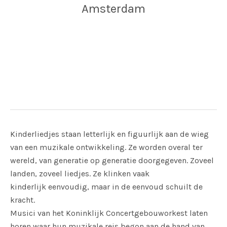
Amsterdam
Adres
RCO House
Gabriël Metsustraat 16
Amsterdam
Kinderliedjes staan letterlijk en figuurlijk aan de wieg
van een muzikale ontwikkeling. Ze worden overal ter
wereld, van generatie op generatie doorgegeven. Zoveel
landen, zoveel liedjes. Ze klinken vaak
kinderlijk eenvoudig, maar in de eenvoud schuilt de
kracht.
Musici van het Koninklijk Concertgebouworkest laten
horen waar hun muzikale reis begon aan de hand van