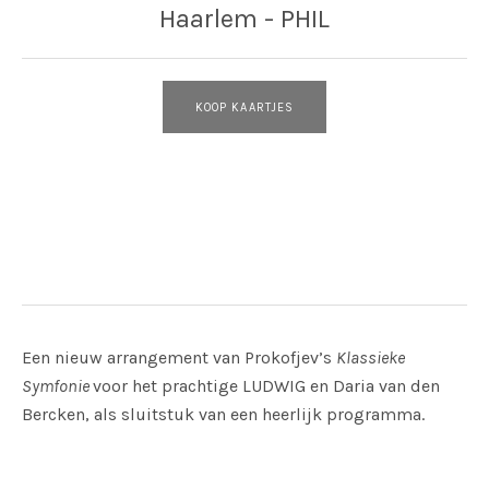
Haarlem - PHIL
KOOP KAARTJES
Adres
PHIL
Haarlem - PHIL
Een nieuw arrangement van Prokofjev’s
Klassieke
Symfonie
voor het prachtige LUDWIG en Daria van den
Bercken, als sluitstuk van een heerlijk programma.