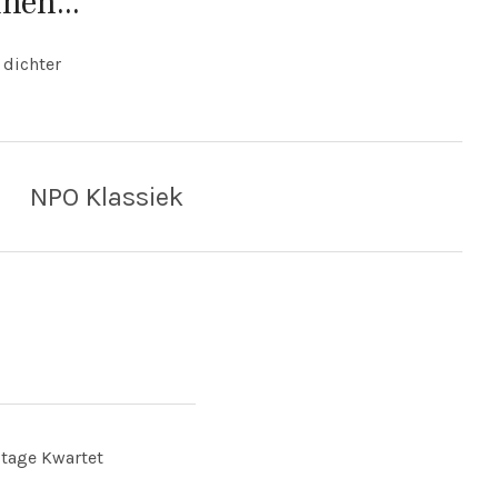
nen...
 dichter
NPO Klassiek
itage Kwartet