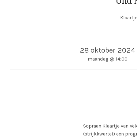
Und M
Klaartj
28 oktober 2024
maandag
@
14:00
Adres
NPO Klassiek
NPO Klass
Sopraan Klaartje van Ve
(strijkkwartet) een pro