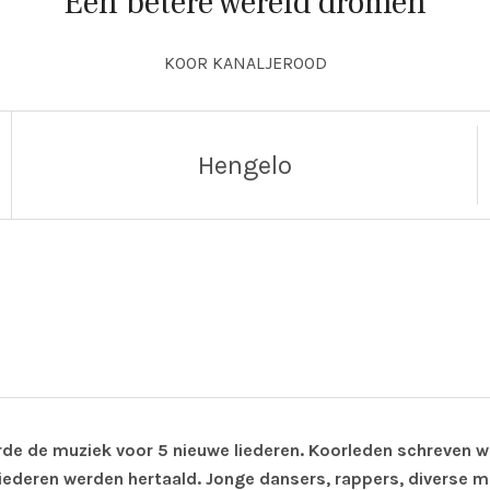
Een betere wereld dromen
KOOR KANALJEROOD
Hengelo
eursstraat 44
 de muziek voor 5 nieuwe liederen. Koorleden schreven we
iederen werden hertaald. Jonge dansers, rappers, diverse m