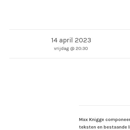
14 april 2023
vrijdag
@
20:30
Adres
Schouwburg Hengelo
B
Hengelo
Max Knigge componeerde
teksten en bestaande l