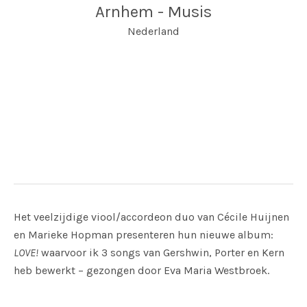
Arnhem - Musis
Nederland
Adres
Arnhem - Musis
Velperbinnensingel 15
Arnhem - Musis
,
6811 BP
Nederland
Het veelzijdige viool/accordeon duo van Cécile Huijnen
en Marieke Hopman presenteren hun nieuwe album:
LOVE!
waarvoor ik 3 songs van Gershwin, Porter en Kern
heb bewerkt – gezongen door Eva Maria Westbroek.