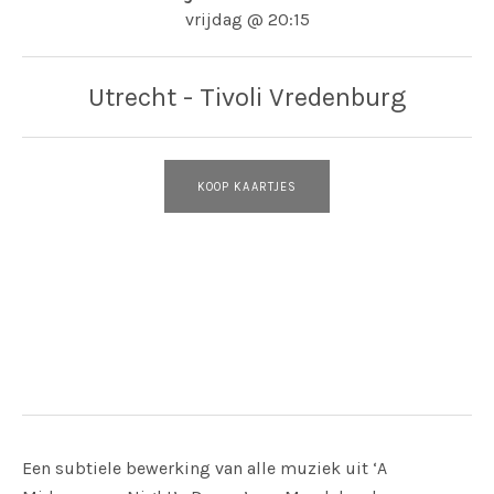
vrijdag
@
20:15
Utrecht - Tivoli Vredenburg
KOOP KAARTJES
Adres
Utrecht - Tivoli Vredenburg
Vredenburgkade 11
Utrecht - Tivoli Vredenburg
Een subtiele bewerking van alle muziek uit ‘A