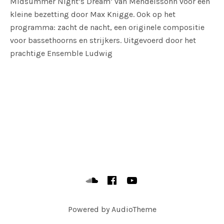
Midsummer Night’s Dream’ van Mendelssohn voor een
kleine bezetting door Max Knigge. Ook op het
programma: zacht de nacht, een originele compositie
voor bassethoorns en strijkers. Uitgevoerd door het
prachtige Ensemble Ludwig
SOCIAL MEDIA PROFILES
Soundcloud
Facebook
YouTube
Powered by
AudioTheme