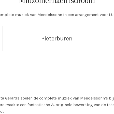
Midzomernachtsdroom
omplete muziek van Mendelssohn in een arrangement voor L
Pieterburen
n
ta Gerards spelen de complete muziek van Mendelssohn’s bi
ere maakte een fantastische & originele bewerking van de tek
d.