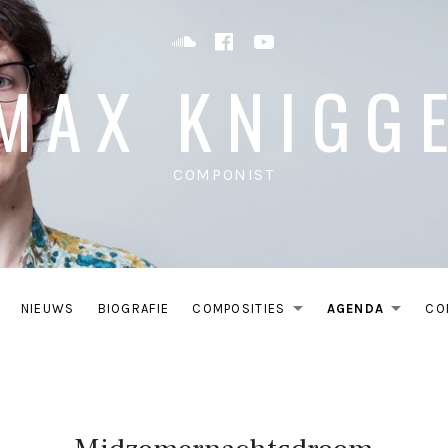
Soundcloud
Facebook
YouTube
MAX KNIGG
COMPONIST
NIEUWS
BIOGRAFIE
COMPOSITIES
AGENDA
CO
EXPAND SU
EXP