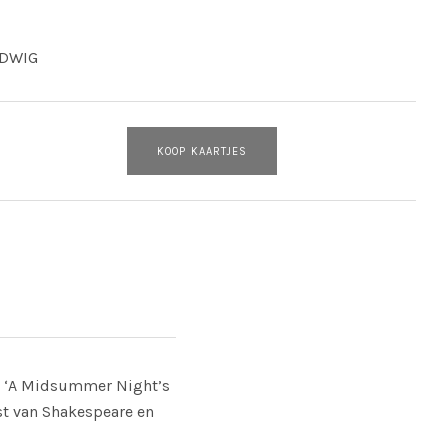
UDWIG
KOOP KAARTJES
j ‘A Midsummer Night’s
st van Shakespeare en