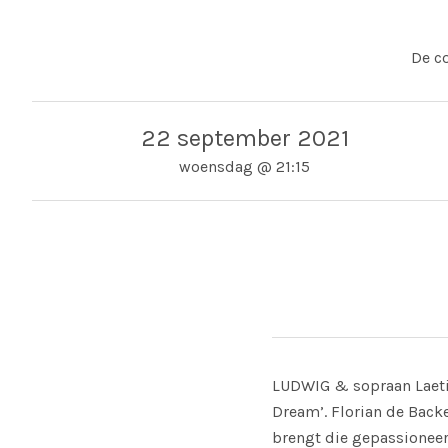
De c
22 september 2021
woensdag
@
21:15
Adres
Domies Toen
Pieterbure
LUDWIG & sopraan Laeti
Dream’. Florian de Back
brengt die gepassioneer