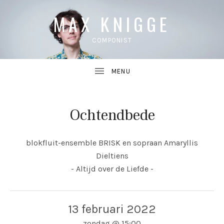
MAX KNIGGE
COMPONIST
Ochtendbede
UBMENU
blokfluit-ensemble BRISK en sopraan Amaryllis
UBMENU
Dieltiens
- Altijd over de Liefde -
13 februari 2022
zondag
@
15:00