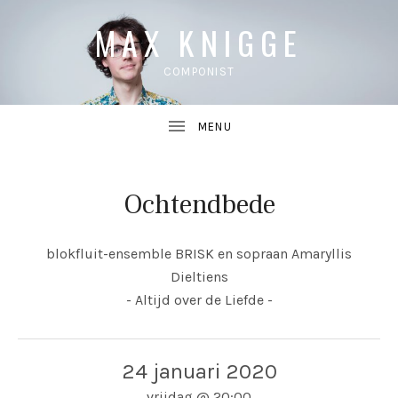
MAX KNIGGE
COMPONIST
Ochtendbede
UBMENU
blokfluit-ensemble BRISK en sopraan Amaryllis
UBMENU
Dieltiens
- Altijd over de Liefde -
24 januari 2020
vrijdag
@
20:00