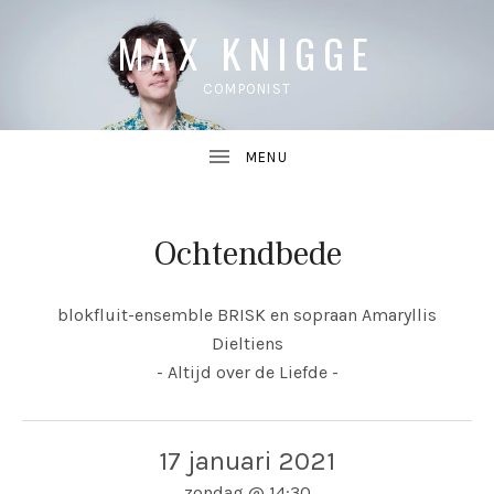
MAX KNIGGE
COMPONIST
Ochtendbede
UBMENU
blokfluit-ensemble BRISK en sopraan Amaryllis
UBMENU
Dieltiens
- Altijd over de Liefde -
17 januari 2021
zondag
@
14:30