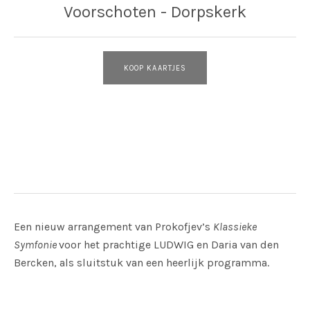
Voorschoten - Dorpskerk
KOOP KAARTJES
Adres
Voorschoten - Dorpskerk
Voorschoten - Dorpskerk
Een nieuw arrangement van Prokofjev’s
Klassieke
Symfonie
voor het prachtige LUDWIG en Daria van den
Bercken, als sluitstuk van een heerlijk programma.