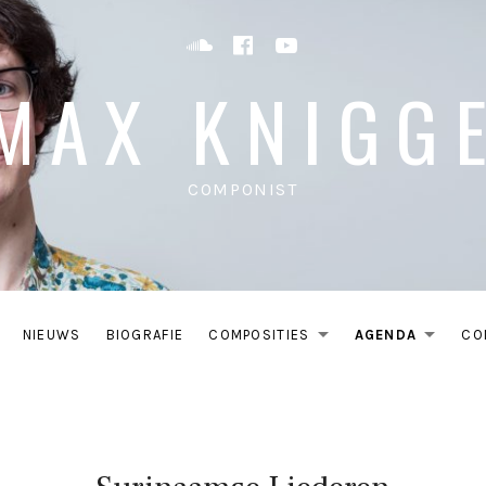
Soundcloud
Facebook
YouTube
MAX KNIGG
COMPONIST
NIEUWS
BIOGRAFIE
COMPOSITIES
AGENDA
CO
EXPAND SU
EXP