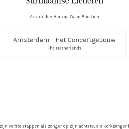
Surinaamse Liederen
Arturo den Hartog, Daan Boertien
Amsterdam - Het Concertgebouw
The Netherlands
tgebouwplein 10
rtgebouw
,
1071 LN
zijn eerste stappen als zanger op zijn achtste, als kerkzanger