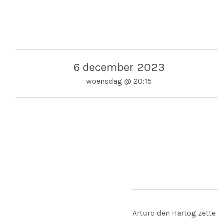
6 december 2023
woensdag
@
20:15
Adres
Concertgebouw
Concer
Amsterdam - Het Conce
The Netherlands
Arturo den Hartog zette 