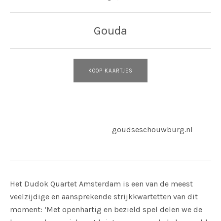
Gouda
KOOP KAARTJES
Website:
Adres
goudseschouwburg.nl
Goudse Schouwburg
Gouda
Het Dudok Quartet Amsterdam is een van de meest
veelzijdige en aansprekende strijkkwartetten van dit
moment: ‘Met openhartig en bezield spel delen we de