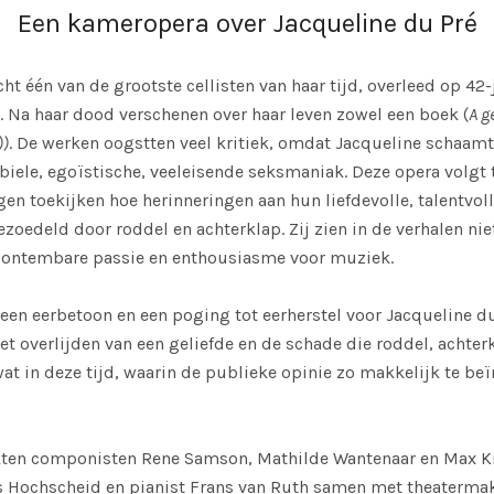
Een kameropera over Jacqueline du Pré
ht één van de grootste cellisten van haar tijd, overleed op 42-j
. Na haar dood verschenen over haar leven zowel een boek (
A g
))
. De werken oogstten veel kritiek, omdat Jacqueline schaam
abiele, egoïstische, veeleisende seksmaniak. Deze opera volgt
en toekijken hoe herinneringen aan hun liefdevolle, talentvol
oedeld door roddel en achterklap. Zij zien in de verhalen nie
r ontembare passie en enthousiasme voor muziek.
 een eerbetoon en een poging tot eerherstel voor Jacqueline d
het overlijden van een geliefde en de schade die roddel, achte
at in deze tijd, waarin de publieke opinie zo makkelijk te beï
rkten componisten Rene Samson, Mathilde Wantenaar en Max Kn
is Hochscheid en pianist Frans van Ruth samen met theaterma