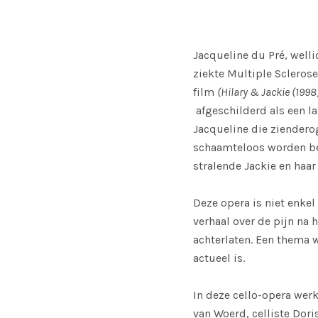
Jacqueline du Pré, wellic
ziekte Multiple Sclerose
film
(Hilary & Jackie (1998
afgeschilderd als een l
Jacqueline die zienderog
schaamteloos worden bez
stralende Jackie en haa
Deze opera is niet enkel
verhaal over de pijn na 
achterlaten. Een thema w
actueel is.
In deze cello-opera we
van Woerd, celliste Dor