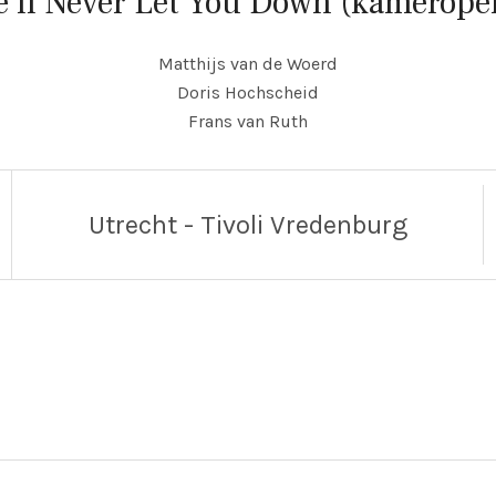
'll Never Let You Down (kamerope
Matthijs van de Woerd
Doris Hochscheid
Frans van Ruth
Utrecht - Tivoli Vredenburg
urg
Vredenburgkade 11
urg