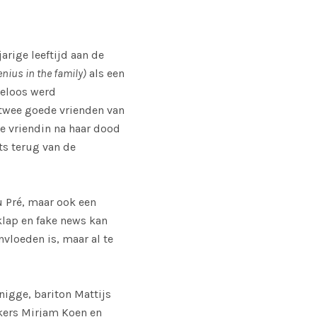
arige leeftijd aan de
enius in the family)
als een
teloos werd
 twee goede vrienden van
le vriendin na haar dood
ts terug van de
u Pré, maar ook een
rklap en fake news kan
nvloeden is, maar al te
igge, bariton Mattijs
kers Mirjam Koen en