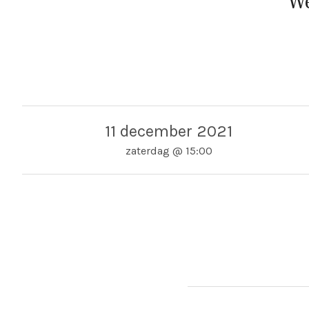
We
11 december 2021
zaterdag
@
15:00
Adres
Utrecht - Tivoli Vredenb
Utrecht - Tivoli Vredenb