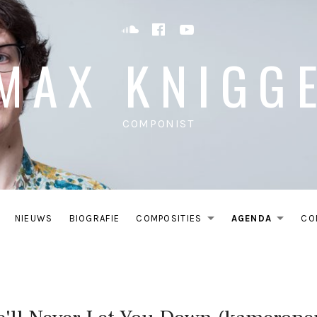
Soundcloud
Facebook
YouTube
MAX KNIGG
COMPONIST
NIEUWS
BIOGRAFIE
COMPOSITIES
AGENDA
CO
EXPAND SU
EXP