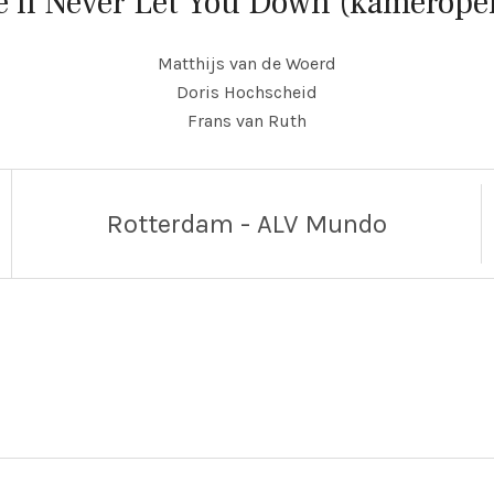
'll Never Let You Down (kamerope
Matthijs van de Woerd
Doris Hochscheid
Frans van Ruth
Rotterdam - ALV Mundo
Keileweg 18