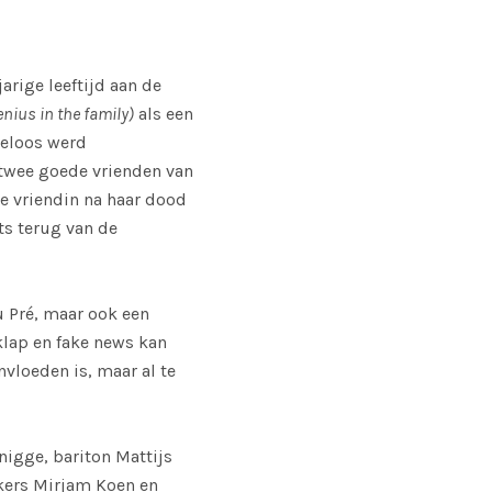
arige leeftijd aan de
enius in the family)
als een
teloos werd
 twee goede vrienden van
le vriendin na haar dood
ts terug van de
u Pré, maar ook een
rklap en fake news kan
nvloeden is, maar al te
igge, bariton Mattijs
kers Mirjam Koen en