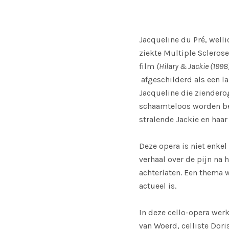
Jacqueline du Pré, wellic
ziekte Multiple Sclerose
film
(Hilary & Jackie (1998
afgeschilderd als een l
Jacqueline die zienderog
schaamteloos worden bez
stralende Jackie en haa
Deze opera is niet enkel
verhaal over de pijn na 
achterlaten. Een thema w
actueel is.
In deze cello-opera we
van Woerd, celliste Dor