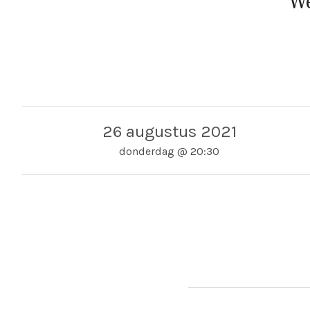
We
26 augustus 2021
donderdag
@
20:30
Adres
Rotterdam - ALV Mundo
Rotterdam - ALV Mundo