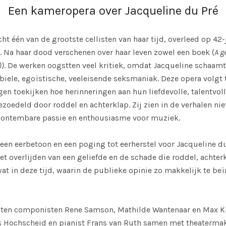
Een kameropera over Jacqueline du Pré
ht één van de grootste cellisten van haar tijd, overleed op 42-j
. Na haar dood verschenen over haar leven zowel een boek (
A g
))
. De werken oogstten veel kritiek, omdat Jacqueline schaam
abiele, egoïstische, veeleisende seksmaniak. Deze opera volgt
en toekijken hoe herinneringen aan hun liefdevolle, talentvol
oedeld door roddel en achterklap. Zij zien in de verhalen nie
r ontembare passie en enthousiasme voor muziek.
 een eerbetoon en een poging tot eerherstel voor Jacqueline d
het overlijden van een geliefde en de schade die roddel, achte
at in deze tijd, waarin de publieke opinie zo makkelijk te beï
rkten componisten Rene Samson, Mathilde Wantenaar en Max Kn
is Hochscheid en pianist Frans van Ruth samen met theaterma