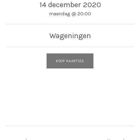
14 december 2020
maandag
@
20:00
Wageningen
KOOP KAARTJES
Adres
Theater Junushoff
Plantsoen 3
Wageningen