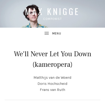
MAX KNIGGE
COMPONIST
We'll Never Let You Down
UBMENU
(kameropera)
UBMENU
Matthijs van de Woerd
Doris Hochscheid
Frans van Ruth