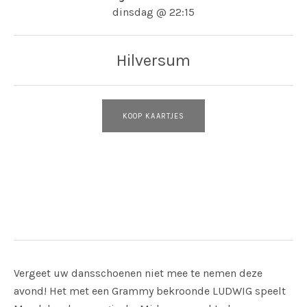
dinsdag
@
22:15
Hilversum
KOOP KAARTJES
Adres
Raadhuis
Hilversum
Vergeet uw dansschoenen niet mee te nemen deze
avond! Het met een Grammy bekroonde LUDWIG speelt