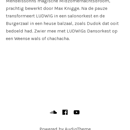
Mendelssohns magische Midzomernachtsdroom,
prachtig bewerkt door Max Knigge. Na de pauze
transformeert LUDWIG in een salonorkest en de
Burgerzaal in een heuse balzaal, zoals Dudok dat ooit
bedoeld had. Zwier mee met LUDWIGs Dansorkest op
een Weense wals of chachacha.
SOCIAL MEDIA PROFILES
Soundcloud
Facebook
YouTube
Powered by
AudioTheme