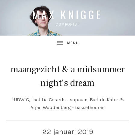
MAX KNIGGE
COMPONIST
maangezicht & a midsummer
UBMENU
night's dream
UBMENU
LUDWIG, Laetitia Gerards - sopraan, Bart de Kater &
Arjan Woudenberg - bassethoorns
22 januari 2019