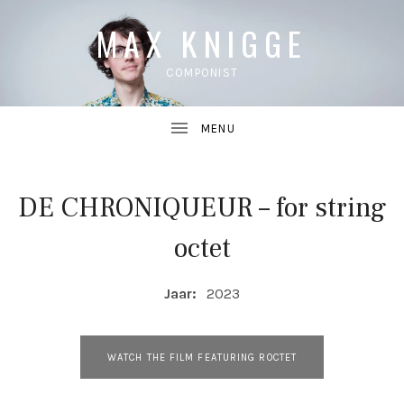
MAX KNIGGE
COMPONIST
DE CHRONIQUEUR – for string
UBMENU
octet
UBMENU
COMPOSITIE DETAILS
Jaar:
2023
COMPOSITIE LINKS
WATCH THE FILM FEATURING ROCTET