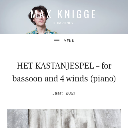
MAX KNIGGE
COMPONIST
HET KASTANJESPEL – for
UBMENU
bassoon and 4 winds (piano)
UBMENU
COMPOSITIE DETAILS
Jaar:
2021