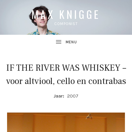
MAX KNIGGE
COMPONIST
IF THE RIVER WAS WHISKEY –
UBMENU
voor altviool, cello en contrabas
UBMENU
COMPOSITIE DETAILS
Jaar:
2007