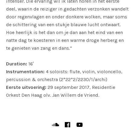
intenser. Die ervaring wil ik laten horen in het eerste
deel, waarin de reiziger in gedachten verzonken wandelt
door regenvlagen en onder donkere wolken, maar soms
de schittering van een stukje blauwe lucht ontwaart.
Hoe heerlijk is het dan om je dan aan het eind van een
natte dag te koesteren in een warme droge herberg en
te genieten van zang en dans.”
Duration:
16′
Instrumentation:
4 soloists: flute, violin, violoncello,
percussion & orchestra (2*22*2/2230/1/archi)
Eerste uitvoering:
29 september 2017, Residentie
Orkest Den Haag olv. Jan Willem de Vriend.
SOCIAL MEDIA PROFILES
Soundcloud
Facebook
YouTube