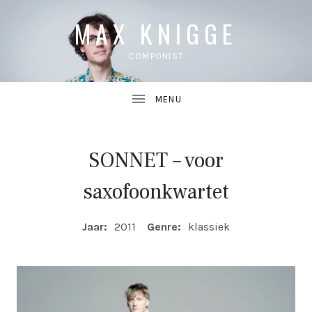
MAX KNIGGE
COMPONIST
SONNET – voor
UBMENU
saxofoonkwartet
UBMENU
COMPOSITIE DETAILS
Jaar:
2011
Genre:
klassiek