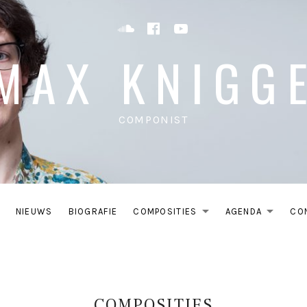
Soundcloud
Facebook
YouTube
MAX KNIGG
COMPONIST
NIEUWS
BIOGRAFIE
COMPOSITIES
AGENDA
CO
EXPAND SU
EXP
COMPOSITIES